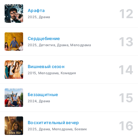
Арафта
2025, Драма
Сердцебиение
2025, Детектив, Драма, Мелодрама
Вишневый сезон
2015, Мелодрама, Комедия
Беззащитные
2024, Драма
Восхитительный вечер
2025, Драма, Мелодрама, Боевик