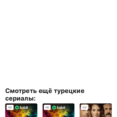
Смотреть ещё турецкие
сериалы:
HD
HD
HD