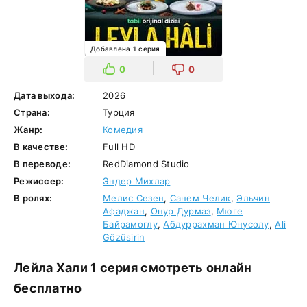
Добавлена 1 серия
0
0
Дата выхода:
2026
Страна:
Турция
Жанр:
Комедия
В качестве:
Full HD
В переводе:
RedDiamond Studio
Режиссер:
Эндер Михлар
В ролях:
Мелис Сезен
,
Санем Челик
,
Эльчин
Афаджан
,
Онур Дурмаз
,
Мюге
Байрамоглу
,
Абдуррахман Юнусолу
,
Ali
Gözüsirin
Лейла Хали 1 серия смотреть онлайн
бесплатно