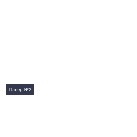
Плеер №2