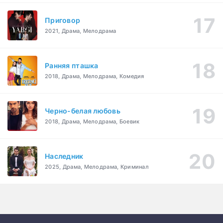
Приговор
2021, Драма, Мелодрама
Ранняя пташка
2018, Драма, Мелодрама, Комедия
Черно-белая любовь
2018, Драма, Мелодрама, Боевик
Наследник
2025, Драма, Мелодрама, Криминал