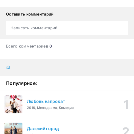
Оставить комментарий
Написать комментарий
Всего комментариев
0
Популярное:
Любовь напрокат
2016, Мелодрама, Комедия
Далекий город