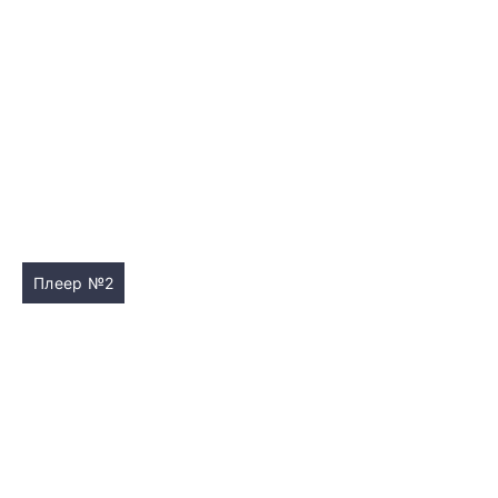
Плеер №2