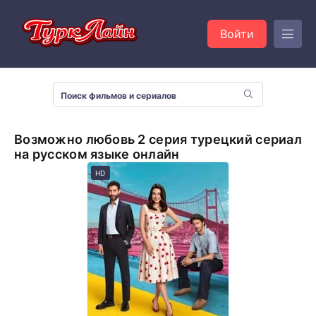
Войти
Возможно любовь 2 серия турецкий сериал
на русском языке онлайн
HD