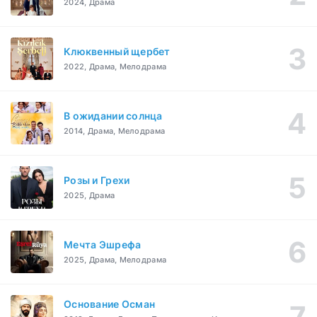
2024, Драма
Клюквенный щербет
2022, Драма, Мелодрама
В ожидании солнца
2014, Драма, Мелодрама
Розы и Грехи
2025, Драма
Мечта Эшрефа
2025, Драма, Мелодрама
Основание Осман