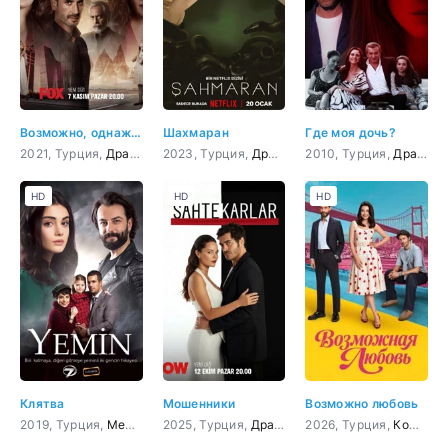
Возможно, однажды
Шахмаран
Где моя дочь?
2021, Турция,
Драма
,
Криминал
2023, Турция,
Драма
,
Фэнтези
2010, Турция,
Драма
,
К
HD
HD
HD
Клятва
Мошенники
Возможно любовь
2019, Турция,
Мелодрама
2025, Турция,
,
Драма
Драма
,
Мелодрама
2026, Турция,
Комедия