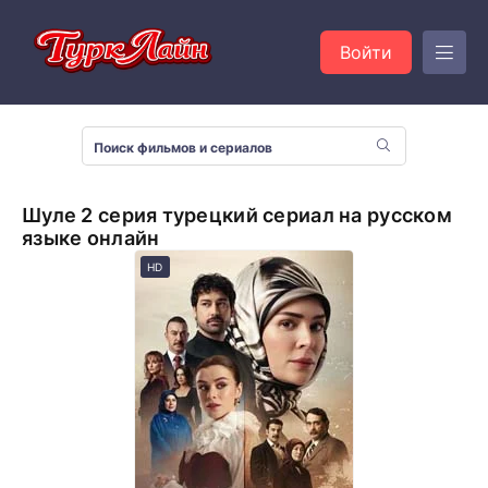
Войти
Шуле 2 серия турецкий сериал на русском
языке онлайн
HD