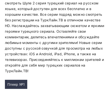
смотреть Шуле 2 серия турецкий сериал на русском
языке, который доступен для всех бесплатно и в
хорошем качестве. Все серии подряд можно смотреть
без регистрации на ТуркЛайн.ТВ в отличном качестве
HD. Наслаждайтесь захватывающим сюжетом и яркими
героями турецкого сериала. Оставляйте свои
комментарии, делитесь впечатлениями и обсуждайте
любимые моменты с другими зрителями! Новые серии
доступны с русской озвучкой для просмотра на любых
устройствах: iOS и Android, iPad, iPhone, а также на
телевизорах. Присоединяйтесь к миллионам зрителей и
откройте для себя мир турецких сериалов на
ТуркЛайн.ТВ!
Плеер №1