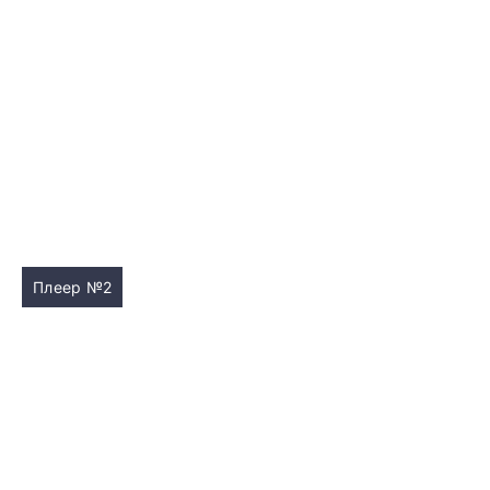
Плеер №2