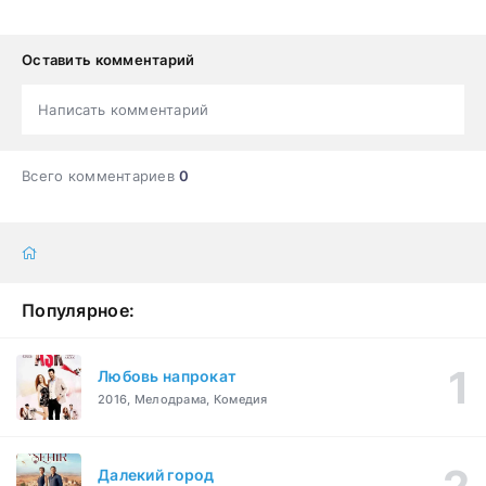
Оставить комментарий
Написать комментарий
Всего комментариев
0
Популярное:
Любовь напрокат
2016, Мелодрама, Комедия
Далекий город