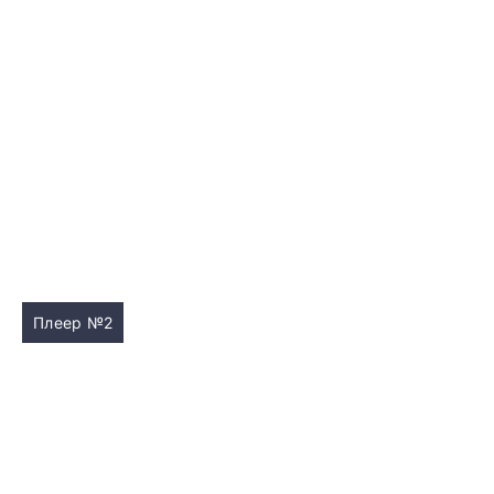
Плеер №2