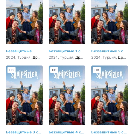
Беззащитные
Беззащитные 1 серия
Беззащитные 2 серия
2024, Турция,
Драма
2024, Турция,
Драма
2024, Турция,
Драма
HD
HD
HD
Беззащитные 3 серия
Беззащитные 4 серия
Беззащитные 5 серия