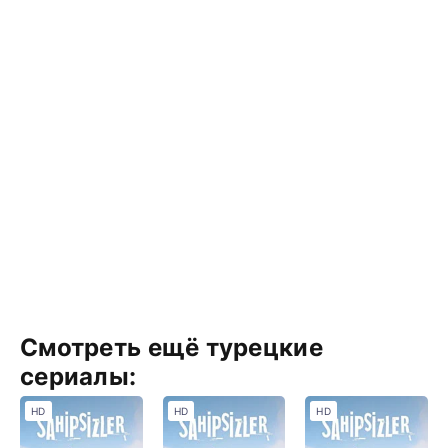
Смотреть ещё турецкие
сериалы:
HD
HD
HD