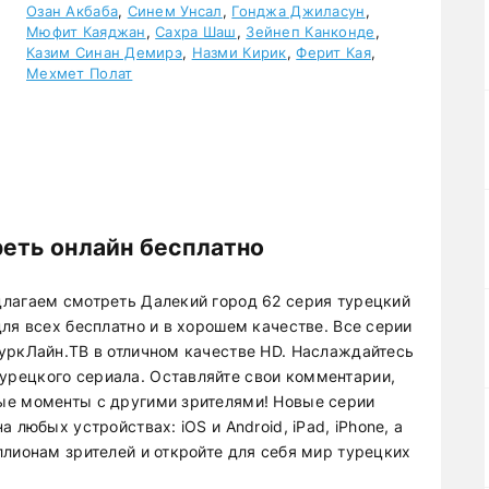
Озан Акбаба
,
Синем Унсал
,
Гонджа Джиласун
,
Мюфит Каяджан
,
Сахра Шаш
,
Зейнеп Канконде
,
Казим Синан Демирэ
,
Назми Кирик
,
Ферит Кая
,
Мехмет Полат
реть онлайн бесплатно
лагаем смотреть Далекий город 62 серия турецкий
ля всех бесплатно и в хорошем качестве. Все серии
уркЛайн.ТВ в отличном качестве HD. Наслаждайтесь
рецкого сериала. Оставляйте свои комментарии,
ые моменты с другими зрителями! Новые серии
 любых устройствах: iOS и Android, iPad, iPhone, а
ллионам зрителей и откройте для себя мир турецких