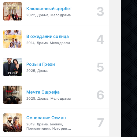
Клюквенный щербет
2022, Драма, Мелодрама
В ожидании солнца
2014, Драма, Мелодрама
Розы и Грехи
2025, Драма
Мечта Эшрефа
2025, Драма, Мелодрама
Основание Осман
2019, Драма, Боевик,
Приключения, История,
Военный