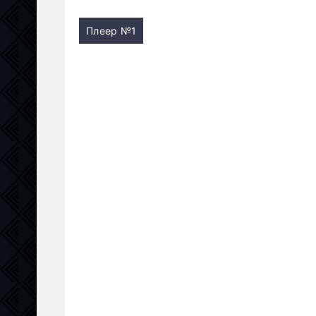
Плеер №1