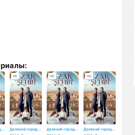
ериалы:
HD
HD
HD
Далекий город 1 серия
Далекий город 2 серия
Далекий город 3 серия
Далекий город 4 серия