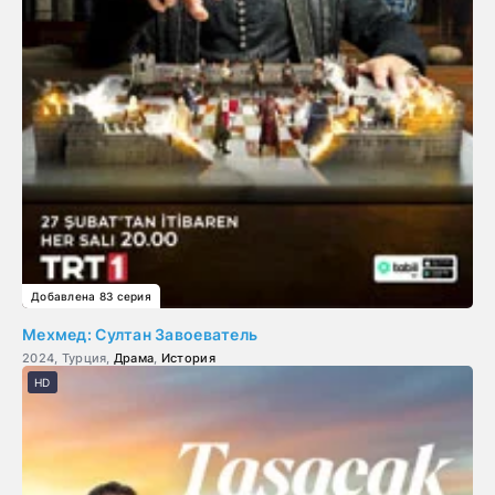
Добавлена 83 серия
Мехмед: Султан Завоеватель
2024, Турция,
Драма
,
История
HD