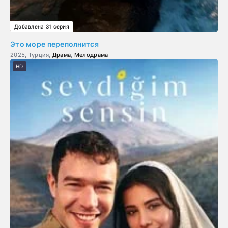
Добавлена 31 серия
Это море переполнится
2025, Турция,
Драма
,
Мелодрама
HD