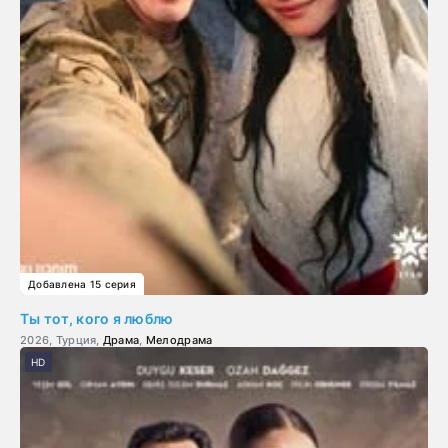
Добавлена 15 серия
Ты тот, кого я люблю
2026, Турция,
Драма
,
Мелодрама
HD