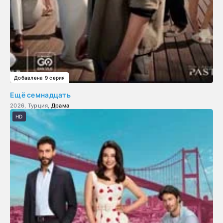
Добавлена 9 серия
Ещё семнадцать
2026, Турция,
Драма
HD