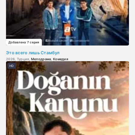
Добавлена 7 серия
Это всего лишь Стамбул
2026, Турция,
Мелодрама
,
Комедия
HD