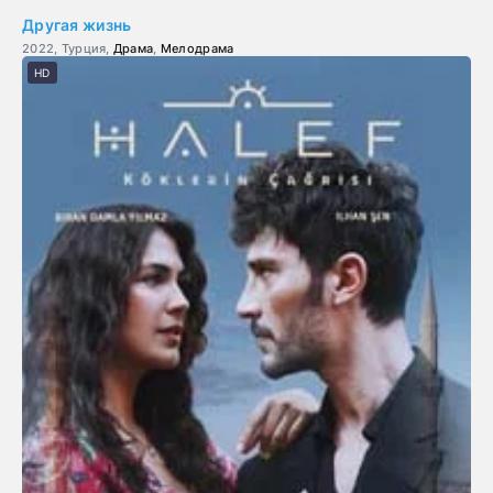
Другая жизнь
2022, Турция,
Драма
,
Мелодрама
HD