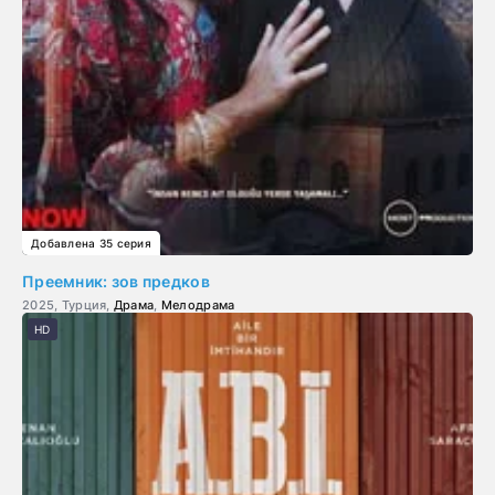
Добавлена 35 серия
Преемник: зов предков
2025, Турция,
Драма
,
Мелодрама
HD