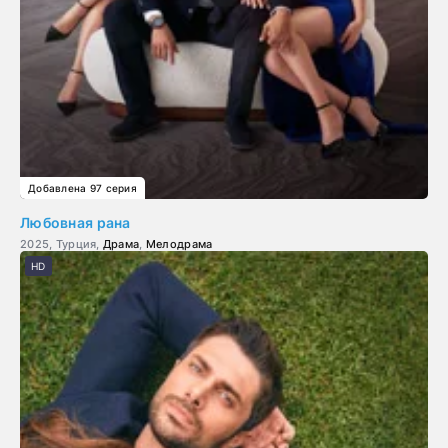
Добавлена 97 серия
Любовная рана
2025, Турция,
Драма
,
Мелодрама
HD