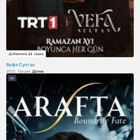
Добавлена 44 серия
Вефа Султан
2025, Турция,
Драма
HD