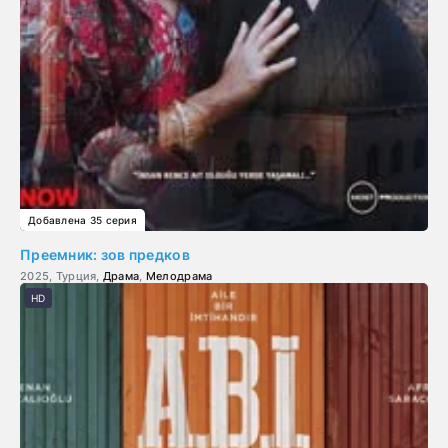
Добавлена 35 серия
Преемник: зов предков
2025, Турция,
Драма
,
Мелодрама
HD