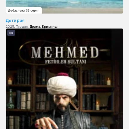
Добавлена 36 серия
Дети рая
2025, Турция,
Драма
,
Криминал
HD