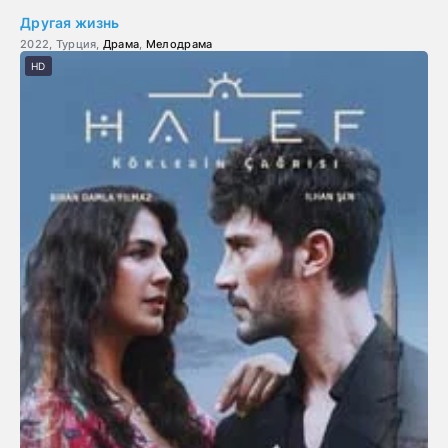
Другая жизнь
2022, Турция,
Драма
,
Мелодрама
HD