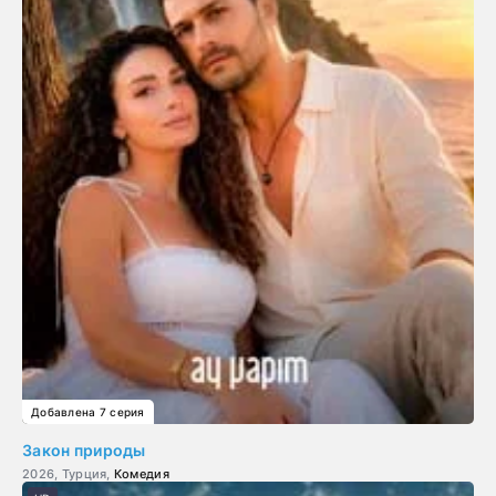
Добавлена 7 серия
Закон природы
2026, Турция,
Комедия