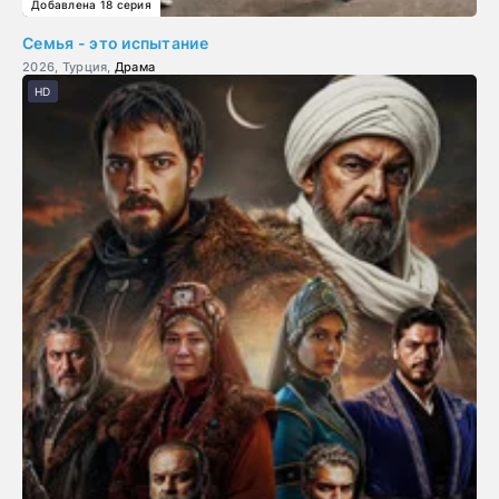
Добавлена 18 серия
Семья - это испытание
2026, Турция,
Драма
HD