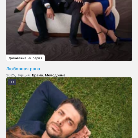
Добавлена 97 серия
Любовная рана
2025, Турция,
Драма
,
Мелодрама
HD