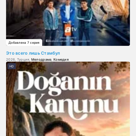
Добавлена 7 серия
Это всего лишь Стамбул
2026, Турция,
Мелодрама
,
Комедия
HD