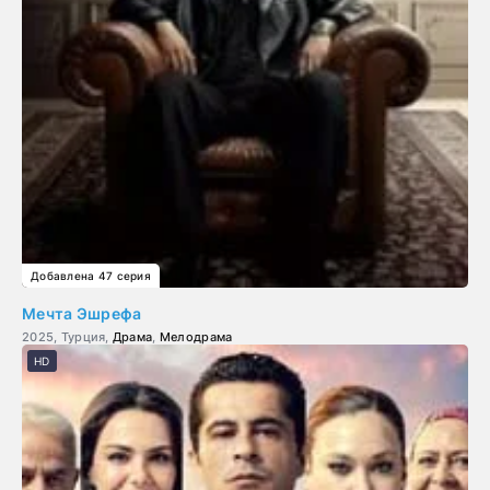
Добавлена 47 серия
Мечта Эшрефа
2025, Турция,
Драма
,
Мелодрама
HD