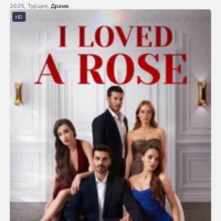
2025, Турция,
Драма
HD