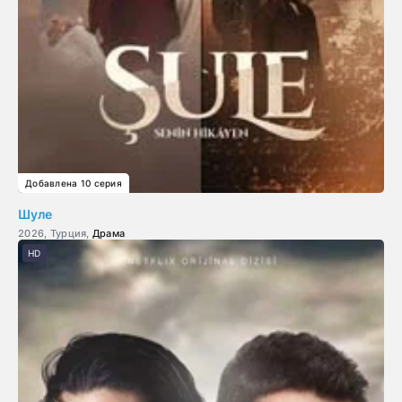
Добавлена 10 серия
Шуле
2026, Турция,
Драма
HD