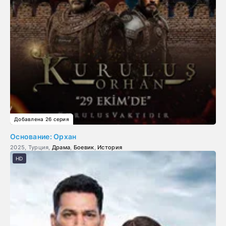
Добавлена 26 серия
Основание: Орхан
2025, Турция,
Драма
,
Боевик
,
История
HD