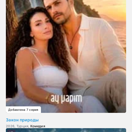
Добавлена 7 серия
Закон природы
2026, Турция,
Комедия