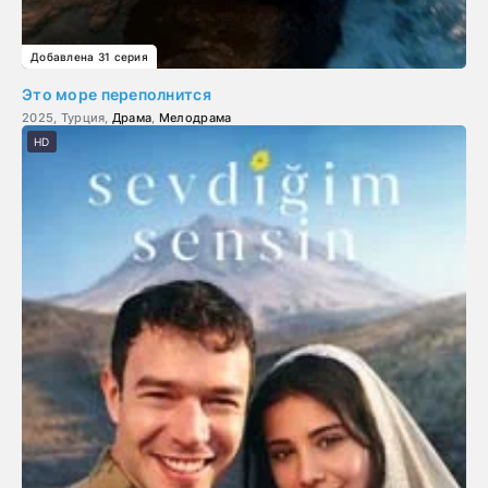
Добавлена 31 серия
Это море переполнится
2025, Турция,
Драма
,
Мелодрама
HD