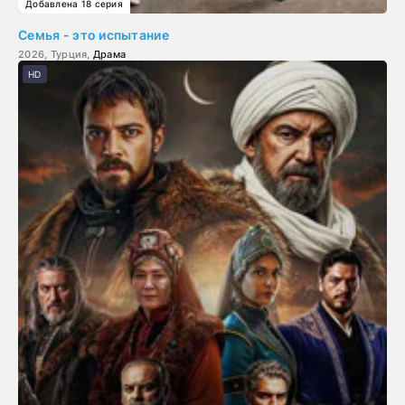
Добавлена 18 серия
Семья - это испытание
2026, Турция,
Драма
HD