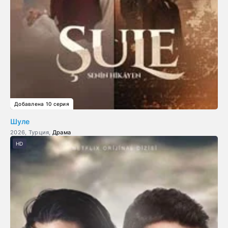
Добавлена 10 серия
Шуле
2026, Турция,
Драма
HD