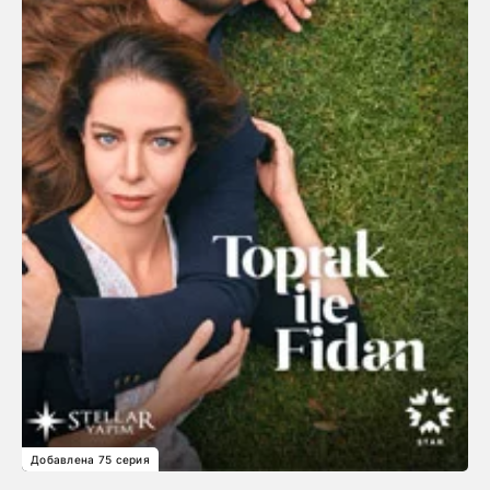
Добавлена 75 серия