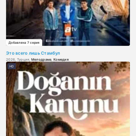
Добавлена 7 серия
Это всего лишь Стамбул
2026, Турция,
Мелодрама
,
Комедия
HD