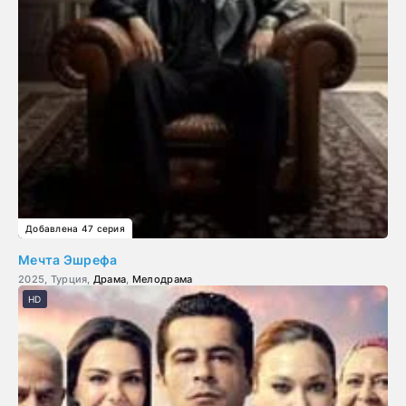
Добавлена 47 серия
Мечта Эшрефа
2025, Турция,
Драма
,
Мелодрама
HD