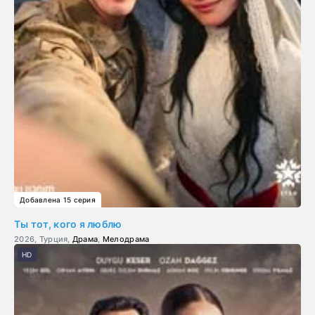
Добавлена 15 серия
Ты тот, кого я люблю
2026, Турция,
Драма
,
Мелодрама
HD