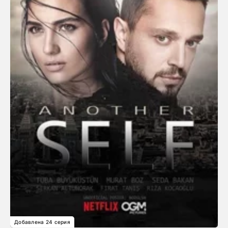
Добавлена 24 серия