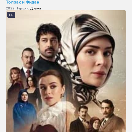
Топрак и Фидан
2022, Турция,
Драма
HD