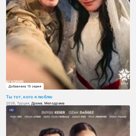
Добавлена 15 серия
Ты тот, кого я люблю
2026, Турция,
Драма
,
Мелодрама
HD