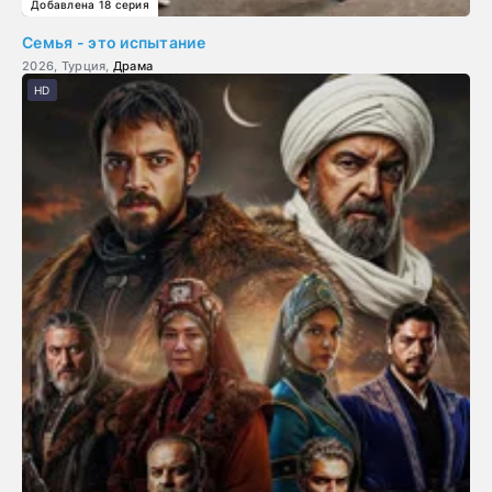
Добавлена 18 серия
Семья - это испытание
2026, Турция,
Драма
HD