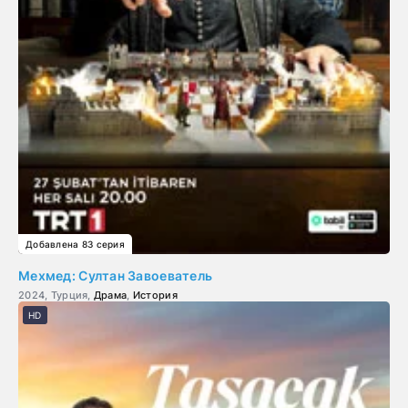
Добавлена 83 серия
Мехмед: Султан Завоеватель
2024, Турция,
Драма
,
История
HD