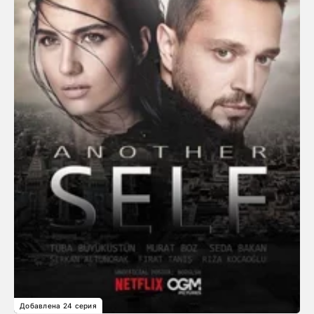
Добавлена 24 серия