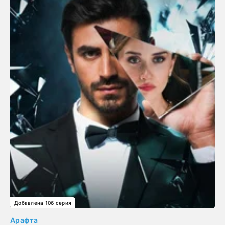
Добавлена 106 серия
Арафта