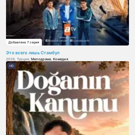
Добавлена 7 серия
Это всего лишь Стамбул
2026, Турция,
Мелодрама
,
Комедия
HD