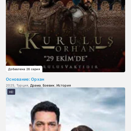
Добавлена 26 серия
Основание: Орхан
2025, Турция,
Драма
,
Боевик
,
История
HD