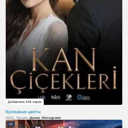
Добавлена 434 серия
Кровавые цветы
2022, Турция,
Драма
,
Мелодрама
HD