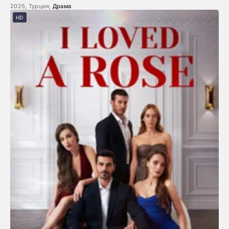
2025, Турция,
Драма
HD