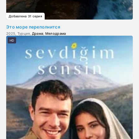
Добавлена 31 серия
Это море переполнится
2025, Турция,
Драма
,
Мелодрама
HD