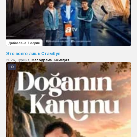
Добавлена 7 серия
Это всего лишь Стамбул
2026, Турция,
Мелодрама
,
Комедия
HD