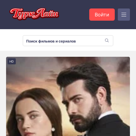
Войти
HD