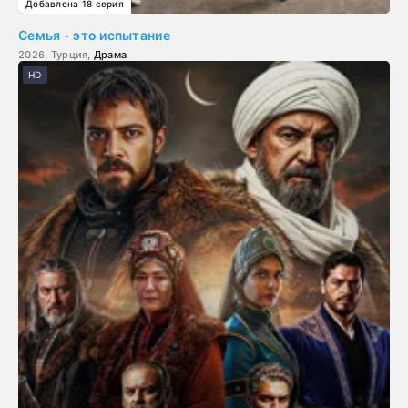
Добавлена 18 серия
Семья - это испытание
2026, Турция,
Драма
HD