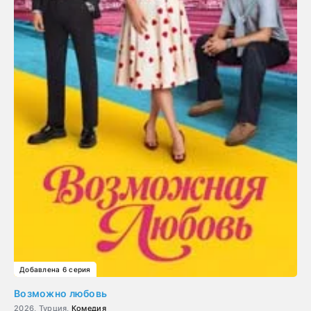
Добавлена 6 серия
Возможно любовь
2026, Турция,
Комедия