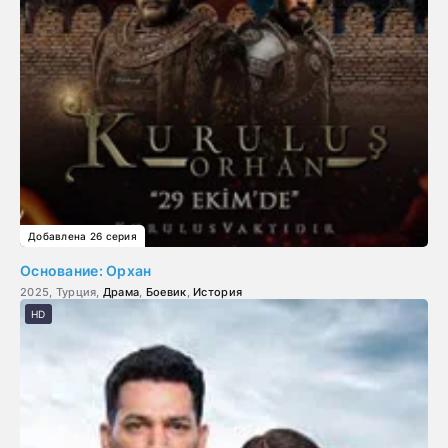
Добавлена 26 серия
Основание: Орхан
2025, Турция,
Драма
,
Боевик
,
История
HD