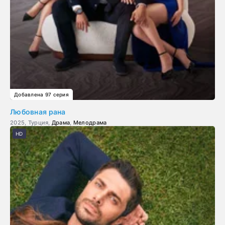
Добавлена 97 серия
Любовная рана
2025, Турция,
Драма
,
Мелодрама
HD