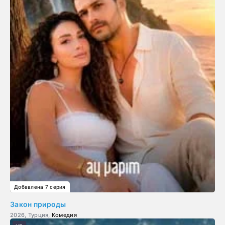
Добавлена 7 серия
Закон природы
2026, Турция,
Комедия