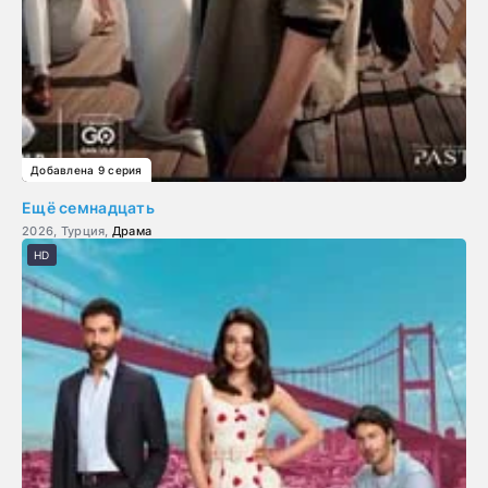
Добавлена 9 серия
Ещё семнадцать
2026, Турция,
Драма
HD