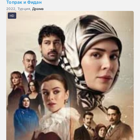
Топрак и Фидан
2022, Турция,
Драма
HD