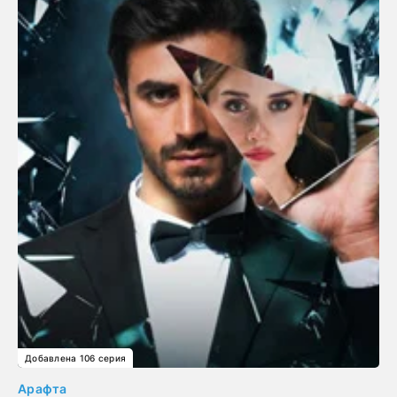
Добавлена 106 серия
Арафта