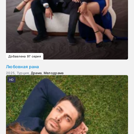
Добавлена 97 серия
Любовная рана
2025, Турция,
Драма
,
Мелодрама
HD