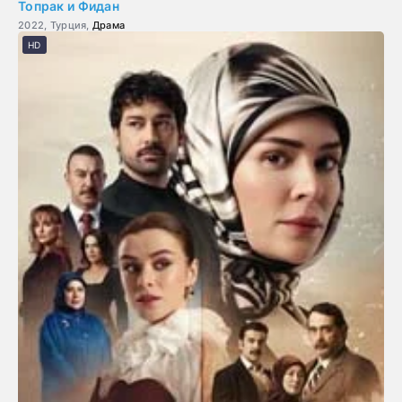
Топрак и Фидан
2022, Турция,
Драма
HD