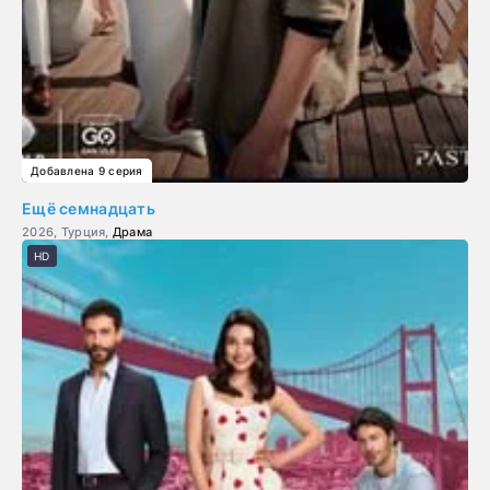
Добавлена 9 серия
Ещё семнадцать
2026, Турция,
Драма
HD