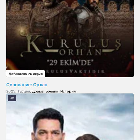
Добавлена 26 серия
Основание: Орхан
2025, Турция,
Драма
,
Боевик
,
История
HD