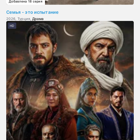
Добавлена 18 серия
Семья - это испытание
2026, Турция,
Драма
HD