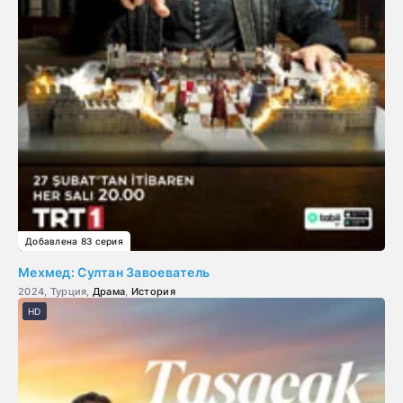
Добавлена 83 серия
Мехмед: Султан Завоеватель
2024, Турция,
Драма
,
История
HD