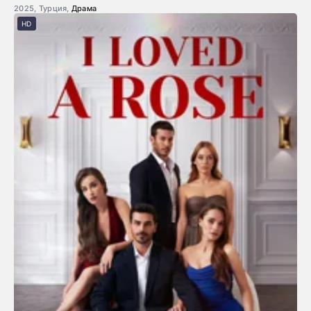
2025, Турция,
Драма
HD