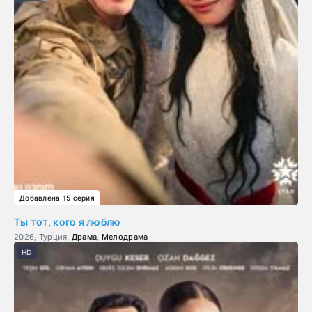
Добавлена 15 серия
Ты тот, кого я люблю
2026, Турция,
Драма
,
Мелодрама
HD