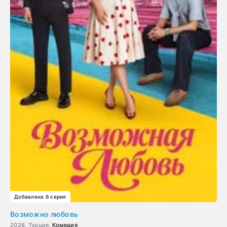
Добавлена 6 серия
Возможно любовь
2026, Турция,
Комедия