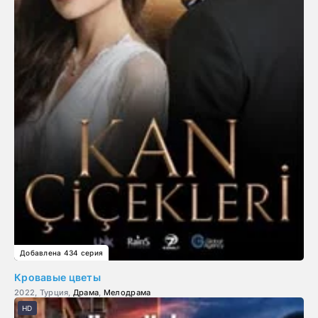
Добавлена 434 серия
Кровавые цветы
2022, Турция,
Драма
,
Мелодрама
HD