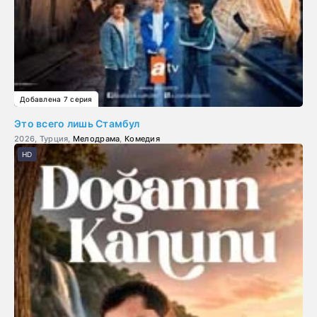
Добавлена 7 серия
Это всего лишь Стамбул
2026, Турция,
Мелодрама
,
Комедия
HD