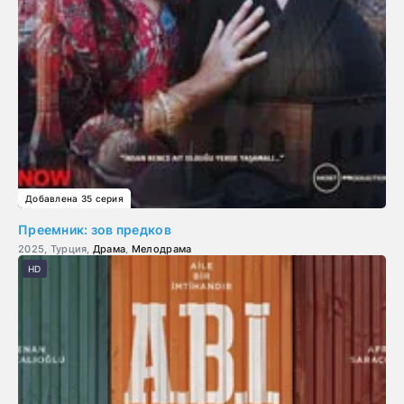
Добавлена 35 серия
Преемник: зов предков
2025, Турция,
Драма
,
Мелодрама
HD