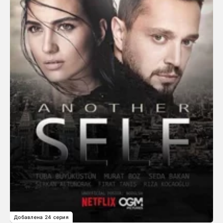
Добавлена 24 серия