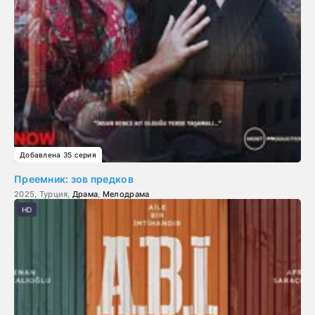
Добавлена 35 серия
Преемник: зов предков
2025, Турция,
Драма
,
Мелодрама
HD