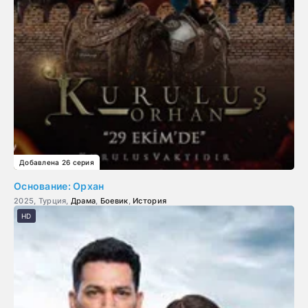
Добавлена 26 серия
Основание: Орхан
2025, Турция,
Драма
,
Боевик
,
История
HD