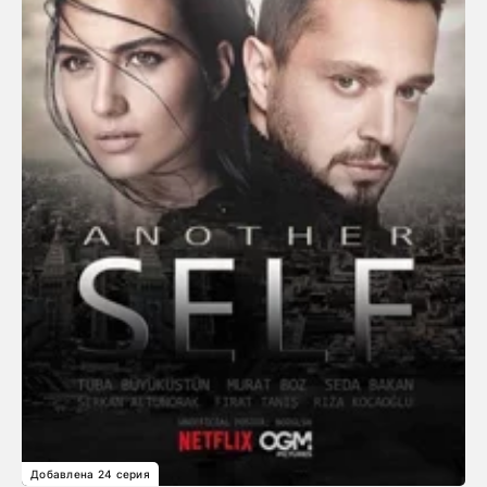
Добавлена 24 серия