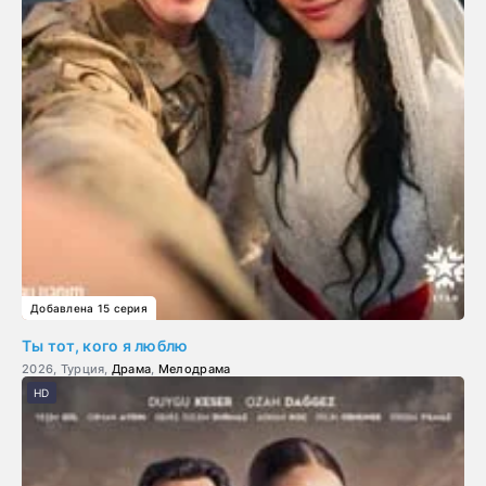
Добавлена 15 серия
Ты тот, кого я люблю
2026, Турция,
Драма
,
Мелодрама
HD