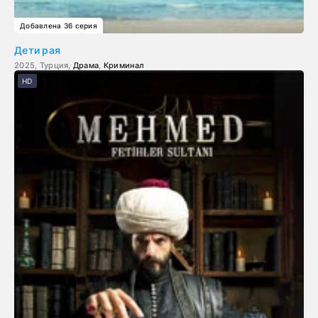
Добавлена 36 серия
Дети рая
2025, Турция,
Драма
,
Криминал
HD