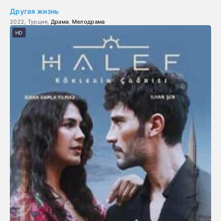
Другая жизнь
2022, Турция,
Драма
,
Мелодрама
HD