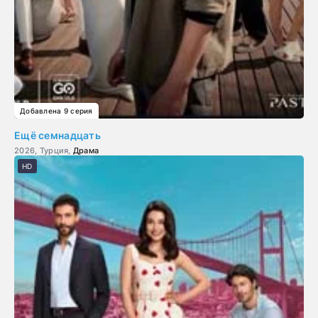
Добавлена 9 серия
Ещё семнадцать
2026, Турция,
Драма
HD