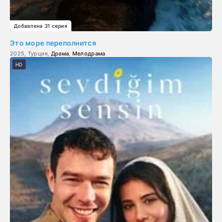
Добавлена 31 серия
Это море переполнится
2025, Турция,
Драма
,
Мелодрама
HD