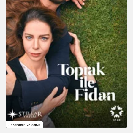
Добавлена 75 серия