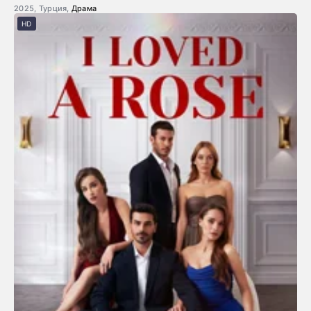
2025, Турция,
Драма
HD