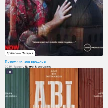
Добавлена 35 серия
Преемник: зов предков
2025, Турция,
Драма
,
Мелодрама
HD