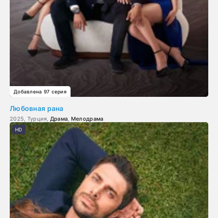
Добавлена 97 серия
Любовная рана
2025, Турция,
Драма
,
Мелодрама
HD