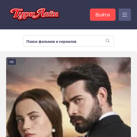
Войти
HD