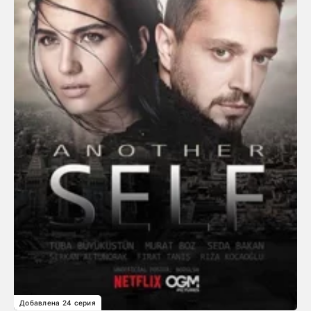
Добавлена 24 серия