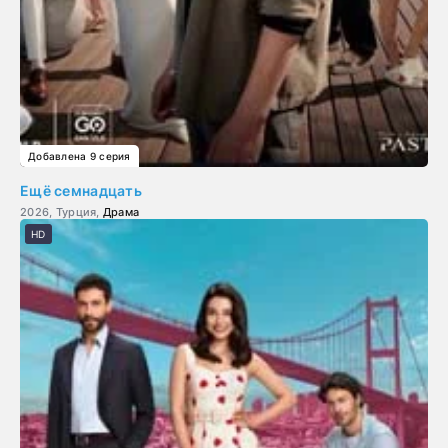
Добавлена 9 серия
Ещё семнадцать
2026, Турция,
Драма
HD