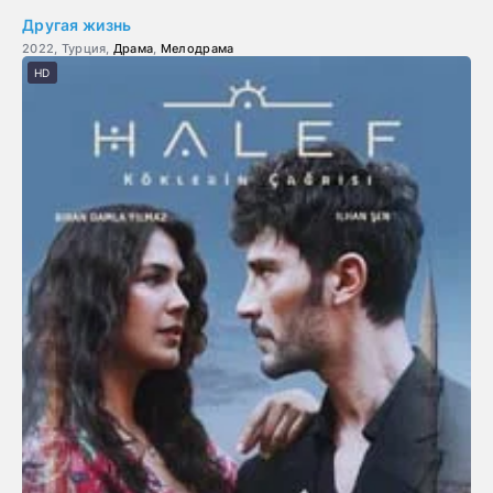
Другая жизнь
2022, Турция,
Драма
,
Мелодрама
HD