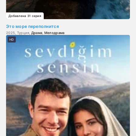
Добавлена 31 серия
Это море переполнится
2025, Турция,
Драма
,
Мелодрама
HD