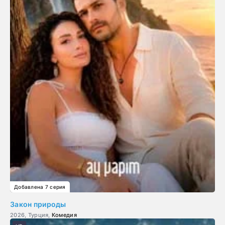
Добавлена 7 серия
Закон природы
2026, Турция,
Комедия