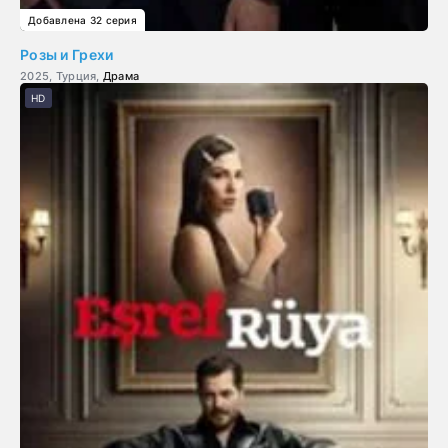
Добавлена 32 серия
Розы и Грехи
2025, Турция,
Драма
HD