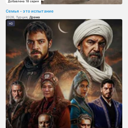
Добавлена 18 серия
Семья - это испытание
2026, Турция,
Драма
HD