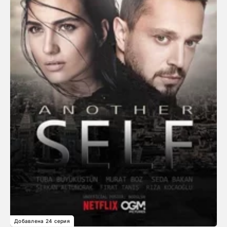
Добавлена 24 серия