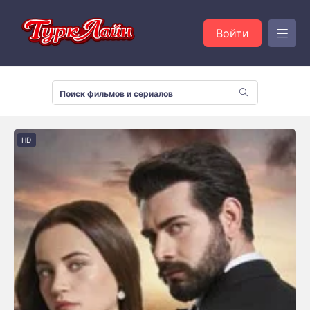
Войти
HD