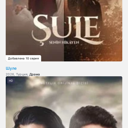
Добавлена 10 серия
Шуле
2026, Турция,
Драма
HD