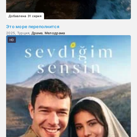
Добавлена 31 серия
Это море переполнится
2025, Турция,
Драма
,
Мелодрама
HD