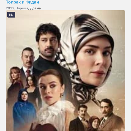
Топрак и Фидан
2022, Турция,
Драма
HD