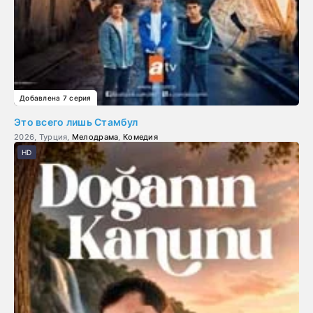
Добавлена 7 серия
Это всего лишь Стамбул
2026, Турция,
Мелодрама
,
Комедия
HD