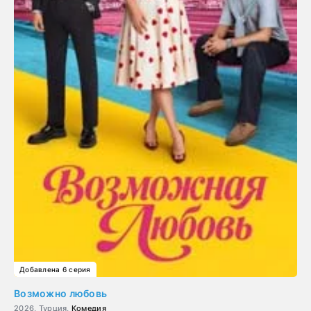
Добавлена 6 серия
Возможно любовь
2026, Турция,
Комедия