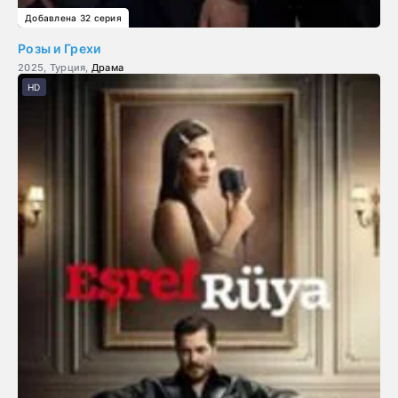
Добавлена 32 серия
Розы и Грехи
2025, Турция,
Драма
HD