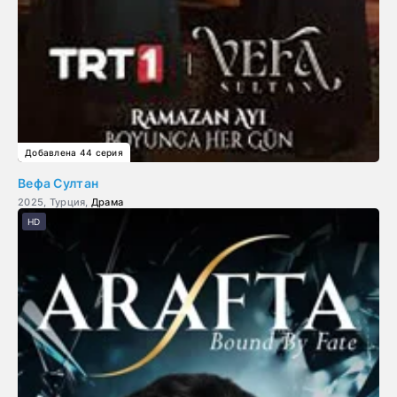
Добавлена 44 серия
Вефа Султан
2025, Турция,
Драма
HD