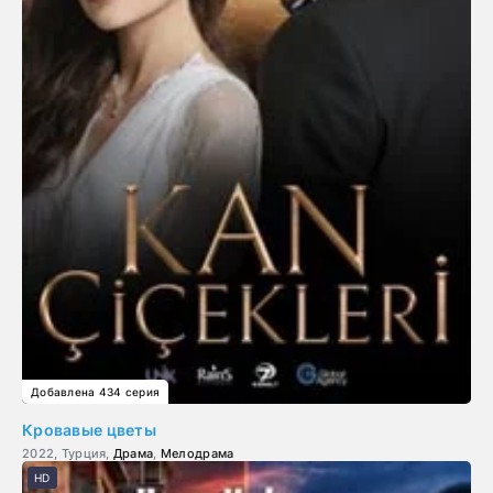
Добавлена 434 серия
Кровавые цветы
2022, Турция,
Драма
,
Мелодрама
HD