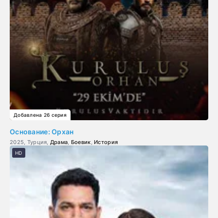
Добавлена 26 серия
Основание: Орхан
2025, Турция,
Драма
,
Боевик
,
История
HD