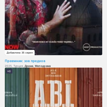
Добавлена 35 серия
Преемник: зов предков
2025, Турция,
Драма
,
Мелодрама
HD