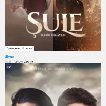
Добавлена 10 серия
Шуле
2026, Турция,
Драма
HD