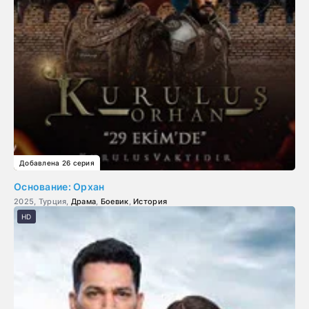
Добавлена 26 серия
Основание: Орхан
2025, Турция,
Драма
,
Боевик
,
История
HD