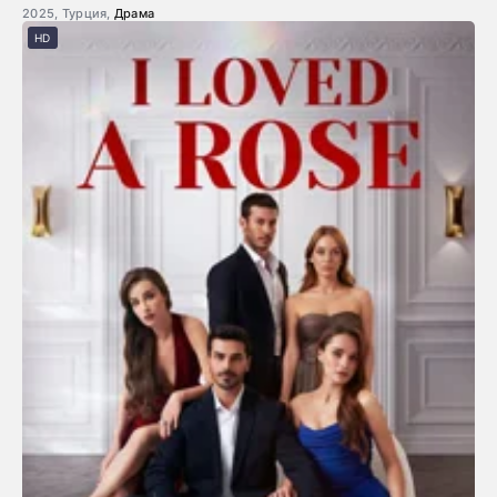
2025, Турция,
Драма
HD