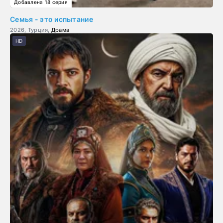
Добавлена 18 серия
Семья - это испытание
2026, Турция,
Драма
HD