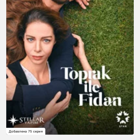
Добавлена 75 серия