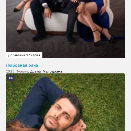
Добавлена 97 серия
Любовная рана
2025, Турция,
Драма
,
Мелодрама
HD