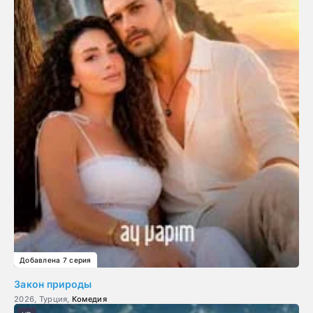
Добавлена 7 серия
Закон природы
2026, Турция,
Комедия