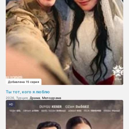
Добавлена 15 серия
Ты тот, кого я люблю
2026, Турция,
Драма
,
Мелодрама
HD