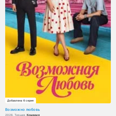
Добавлена 6 серия
Возможно любовь
2026, Турция,
Комедия