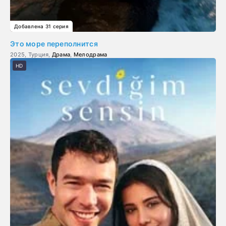
Добавлена 31 серия
Это море переполнится
2025, Турция,
Драма
,
Мелодрама
HD