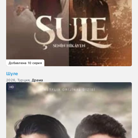
Добавлена 10 серия
Шуле
2026, Турция,
Драма
HD