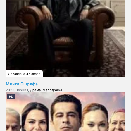
Добавлена 47 серия
Мечта Эшрефа
2025, Турция,
Драма
,
Мелодрама
HD