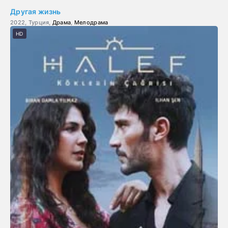
Другая жизнь
2022, Турция,
Драма
,
Мелодрама
HD