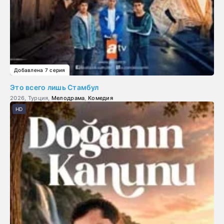
Добавлена 7 серия
Это всего лишь Стамбул
2026, Турция,
Мелодрама
,
Комедия
HD