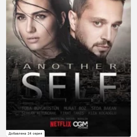
Добавлена 24 серия