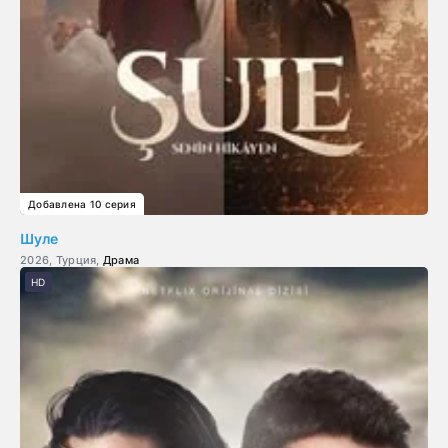
Добавлена 10 серия
Шуле
2026, Турция,
Драма
HD