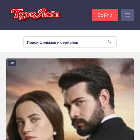
Войти
HD