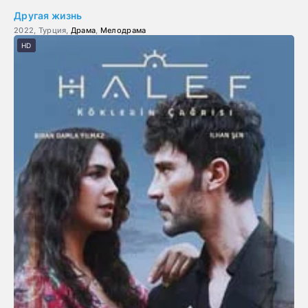
Другая жизнь
2022, Турция,
Драма
,
Мелодрама
HD