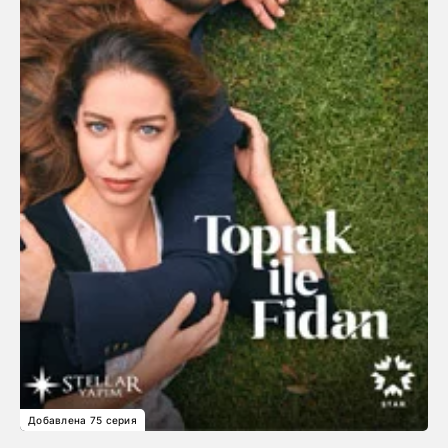
Добавлена 75 серия