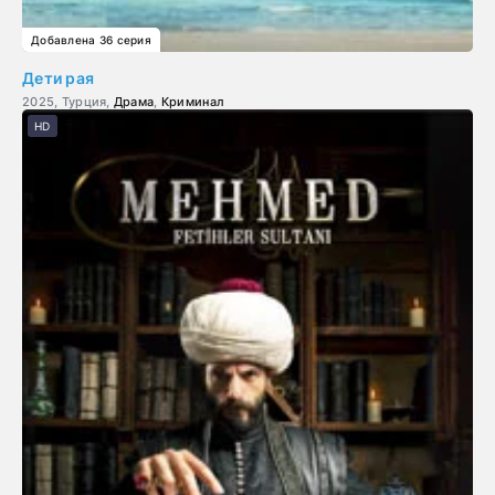
Добавлена 36 серия
Дети рая
2025, Турция,
Драма
,
Криминал
HD