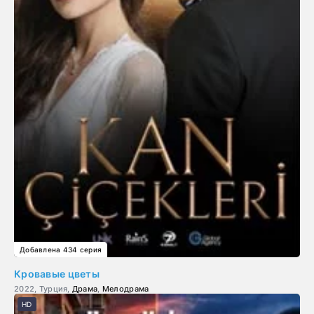
Добавлена 434 серия
Кровавые цветы
2022, Турция,
Драма
,
Мелодрама
HD