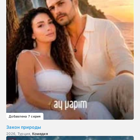
Добавлена 7 серия
Закон природы
2026, Турция,
Комедия