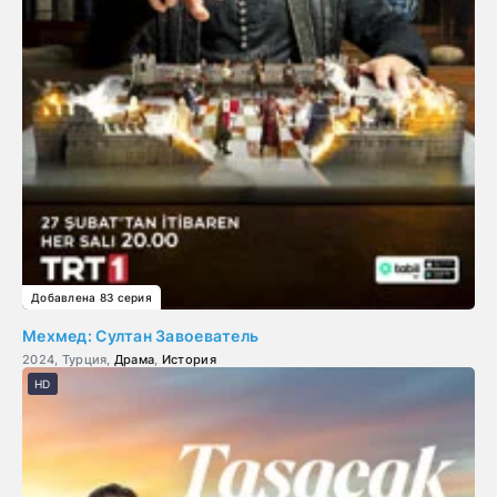
Добавлена 83 серия
Мехмед: Султан Завоеватель
2024, Турция,
Драма
,
История
HD