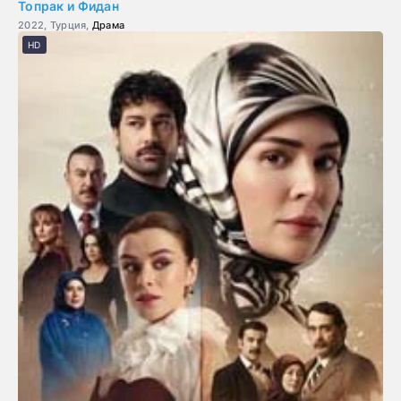
Топрак и Фидан
2022, Турция,
Драма
HD