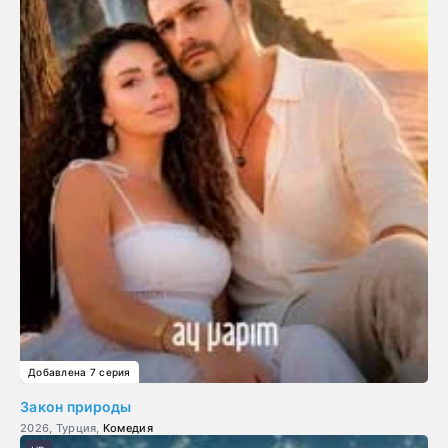
Добавлена 7 серия
Закон природы
2026, Турция,
Комедия