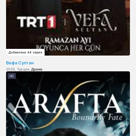
Добавлена 44 серия
Вефа Султан
2025, Турция,
Драма
HD