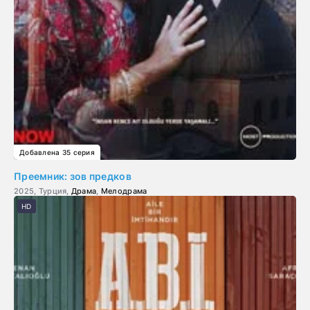
Добавлена 35 серия
Преемник: зов предков
2025, Турция,
Драма
,
Мелодрама
HD