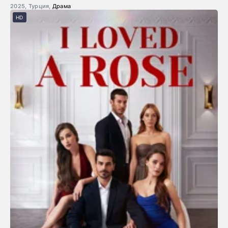
2025, Турция,
Драма
HD