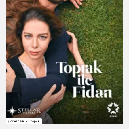
Добавлена 75 серия