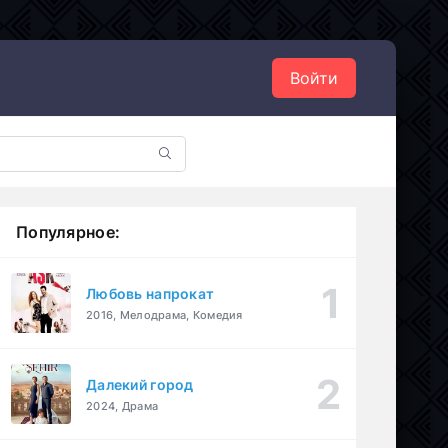
Войти
Популярное:
Любовь напрокат
2016, Мелодрама, Комедия
Далекий город
2024, Драма