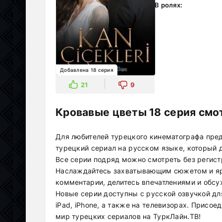
В ролях:
Добавлена 18 серия
21
9
Кровавые цветы 18 серия смо
Для любителей турецкого кинематографа пре
турецкий сериал на русском языке, который д
Все серии подряд можно смотреть без регист
Наслаждайтесь захватывающим сюжетом и ярк
комментарии, делитесь впечатлениями и обс
Новые серии доступны с русской озвучкой для
iPad, iPhone, а также на телевизорах. Присое
мир турецких сериалов на ТуркЛайн.ТВ!