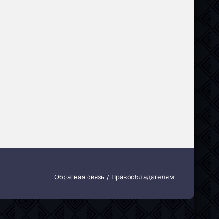
драма
Обратная связь / Правообладателям