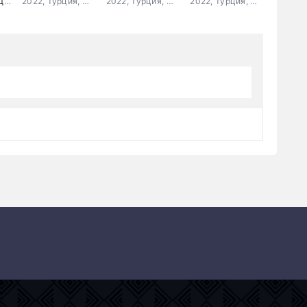
ама
2022, Турция,
Драма
,
Мелодрама
2022, Турция,
Драма
,
Мелодрама
2022, Турция,
Драма
,
Мело