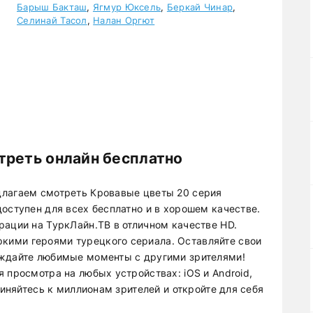
Барыш Бакташ
,
Ягмур Юксель
,
Беркай Чинар
,
Селинай Тасол
,
Налан Оргют
треть онлайн бесплатно
длагаем смотреть Кровавые цветы 20 серия
оступен для всех бесплатно и в хорошем качестве.
рации на ТуркЛайн.ТВ в отличном качестве HD.
ими героями турецкого сериала. Оставляйте свои
уждайте любимые моменты с другими зрителями!
 просмотра на любых устройствах: iOS и Android,
диняйтесь к миллионам зрителей и откройте для себя