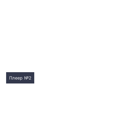
Плеер №2