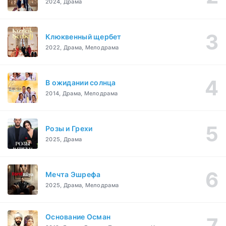
2024, Драма
Клюквенный щербет
2022, Драма, Мелодрама
В ожидании солнца
2014, Драма, Мелодрама
Розы и Грехи
2025, Драма
Мечта Эшрефа
2025, Драма, Мелодрама
Основание Осман