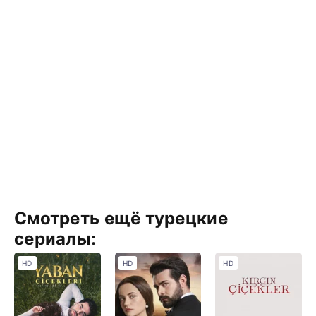
Смотреть ещё турецкие
сериалы:
HD
HD
HD