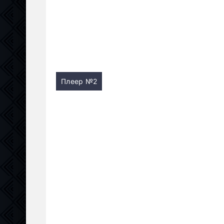
Плеер №2