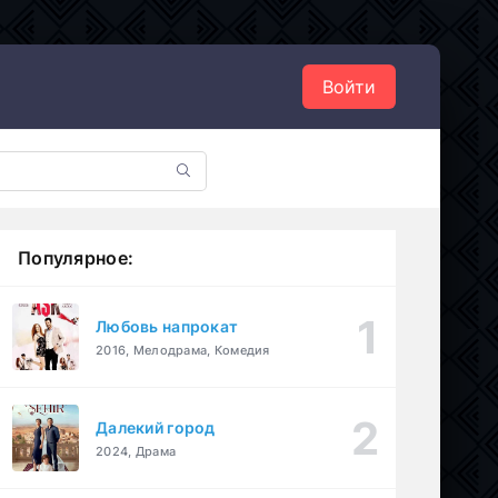
Войти
Популярное:
Любовь напрокат
2016, Мелодрама, Комедия
Далекий город
2024, Драма