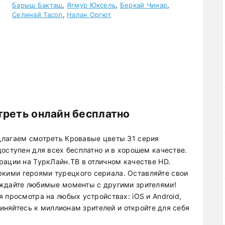
Барыш Бакташ
,
Ягмур Юксель
,
Беркай Чинар
,
Селинай Тасол
,
Налан Оргют
треть онлайн бесплатно
длагаем смотреть Кровавые цветы 31 серия
оступен для всех бесплатно и в хорошем качестве.
рации на ТуркЛайн.ТВ в отличном качестве HD.
ими героями турецкого сериала. Оставляйте свои
уждайте любимые моменты с другими зрителями!
 просмотра на любых устройствах: iOS и Android,
диняйтесь к миллионам зрителей и откройте для себя