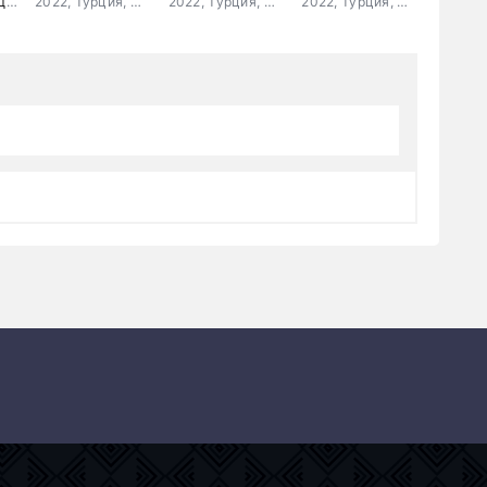
ама
2022, Турция,
Драма
,
Мелодрама
2022, Турция,
Драма
,
Мелодрама
2022, Турция,
Драма
,
Мело