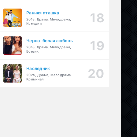
Ранняя пташка
2018, Драма, Мелодрама,
Комедия
Черно-белая любовь
2018, Драма, Мелодрама,
Боевик
Наследник
2025, Драма, Мелодрама,
Криминал