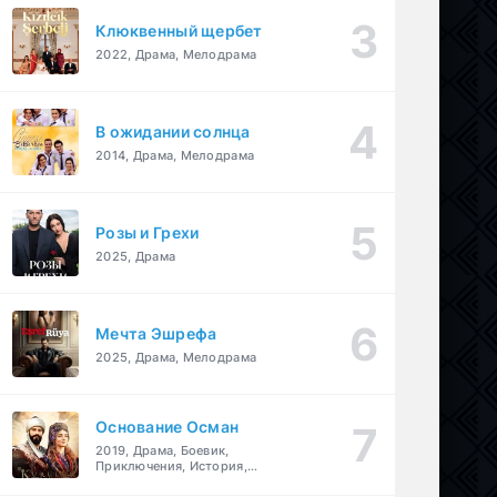
Клюквенный щербет
2022, Драма, Мелодрама
В ожидании солнца
2014, Драма, Мелодрама
Розы и Грехи
2025, Драма
Мечта Эшрефа
2025, Драма, Мелодрама
Основание Осман
2019, Драма, Боевик,
Приключения, История,
Военный