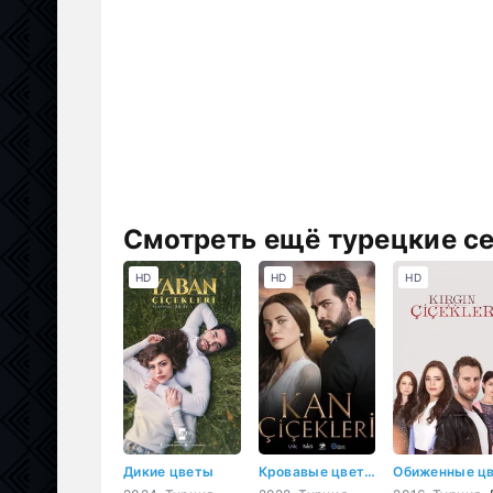
Смотреть ещё турецкие с
HD
HD
HD
Дикие цветы
Кровавые цветы