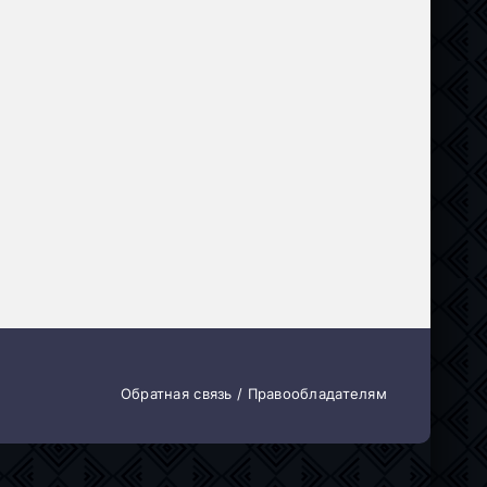
драма
Обратная связь / Правообладателям