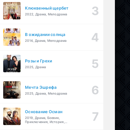
Клюквенный щербет
2022, Драма, Мелодрама
В ожидании солнца
2014, Драма, Мелодрама
Розы и Грехи
2025, Драма
Мечта Эшрефа
2025, Драма, Мелодрама
Основание Осман
2019, Драма, Боевик,
Приключения, История,
Военный