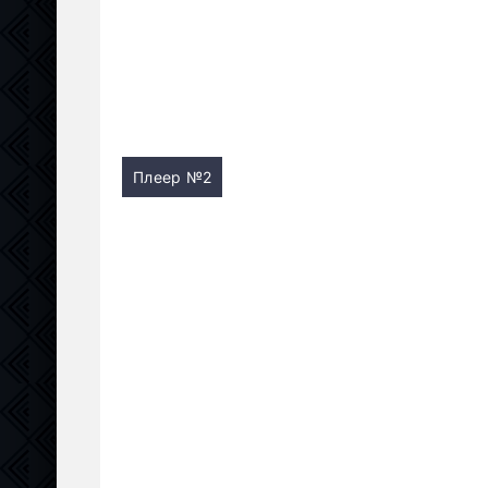
Плеер №2