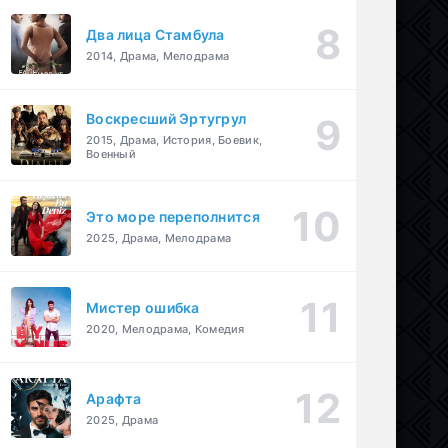
Два лица Стамбула
2014, Драма, Мелодрама
Воскресший Эртугрул
2015, Драма, История, Боевик,
Военный
Это море переполнится
2025, Драма, Мелодрама
Мистер ошибка
2020, Мелодрама, Комедия
Арафта
2025, Драма