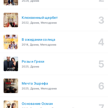
2024, Драма
Клюквенный щербет
2022, Драма, Мелодрама
В ожидании солнца
2014, Драма, Мелодрама
Розы и Грехи
2025, Драма
Мечта Эшрефа
2025, Драма, Мелодрама
Основание Осман