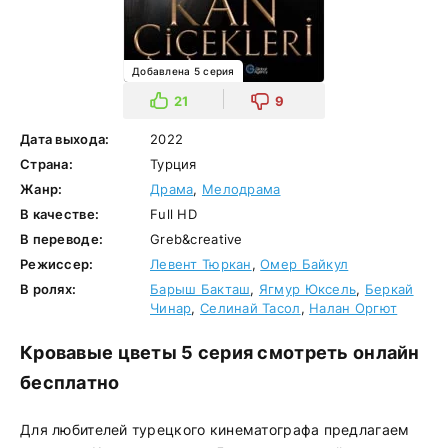
Добавлена 5 серия
21
9
Дата выхода:
2022
Страна:
Турция
Жанр:
Драма
,
Мелодрама
В качестве:
Full HD
В переводе:
Greb&creative
Режиссер:
Левент Тюркан
,
Омер Байкул
В ролях:
Барыш Бакташ
,
Ягмур Юксель
,
Беркай
Чинар
,
Селинай Тасол
,
Налан Оргют
Кровавые цветы 5 серия смотреть онлайн
бесплатно
Для любителей турецкого кинематографа предлагаем