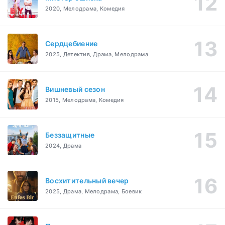
2020, Мелодрама, Комедия
Сердцебиение
2025, Детектив, Драма, Мелодрама
Вишневый сезон
2015, Мелодрама, Комедия
Беззащитные
2024, Драма
Восхитительный вечер
2025, Драма, Мелодрама, Боевик