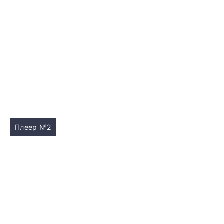
Плеер №2