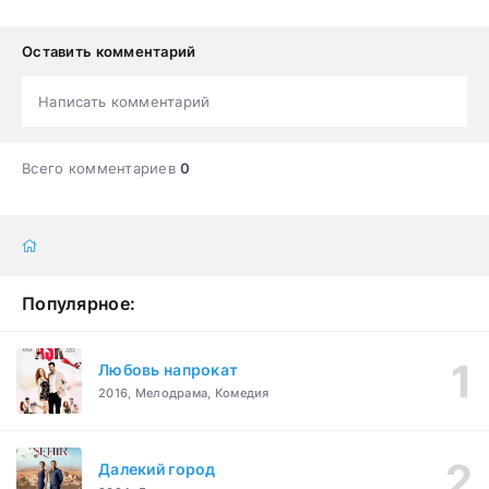
Оставить комментарий
Написать комментарий
Всего комментариев
0
Популярное:
Любовь напрокат
2016, Мелодрама, Комедия
Далекий город