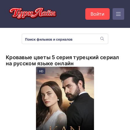
Войти
Кровавые цветы 5 серия турецкий сериал
на русском языке онлайн
HD