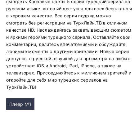
смотреть Кровавые цветы 5 серия турецкий сериал на
русском языке, который доступен для всех бесплатно и
в хорошем качестве. Все серии подряд можно
смотреть без регистрации на ТуркЛайн.ТВ в отличном
качестве HD. Наслаждайтесь захватывающим сюжетом
и яркими героями турецкого сериала. Оставляйте свои
комментарии, делитесь впечатлениями и обсуждайте
любимые моменты с другими зрителями! Новые серии
доступны с русской озвучкой для просмотра на любых
устройствах: iOS и Android, iPad, iPhone, а также на
телевизорах. Присоединяйтесь к миллионам зрителей и
откройте для себя мир турецких сериалов на
ТуркЛайн.ТВ!
Плеер №1