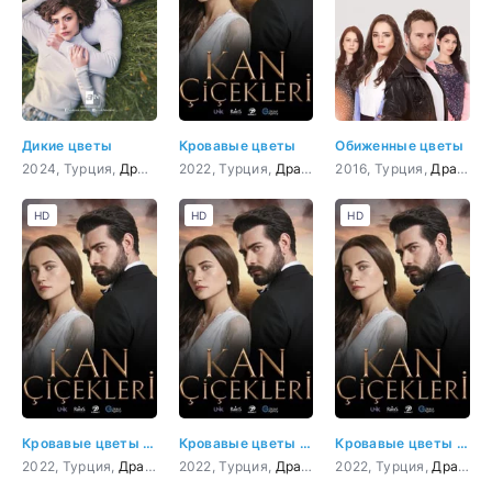
Дикие цветы
Кровавые цветы
Обиженные цветы
2024, Турция,
Драма
,
Мелодрама
2022, Турция,
Драма
,
Мелодрама
2016, Турция,
Драма
HD
HD
HD
Кровавые цветы 1 серия
Кровавые цветы 2 серия
Кровавые цветы 3 серия
2022, Турция,
Драма
,
Мелодрама
2022, Турция,
Драма
,
Мелодрама
2022, Турция,
Драма
,