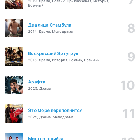
2019, Драма, Боевик, Приключения, История,
Военный
Два лица Стамбула
2014, Драма, Мелодрама
Воскресший Эртугрул
2015, Драма, История, Боевик, Военный
Арафта
2025, Драма
Это море переполнится
2025, Драма, Мелодрама
Мистер ошибка