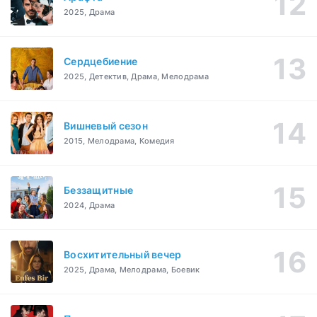
2025, Драма
Сердцебиение
2025, Детектив, Драма, Мелодрама
Вишневый сезон
2015, Мелодрама, Комедия
Беззащитные
2024, Драма
Восхитительный вечер
2025, Драма, Мелодрама, Боевик