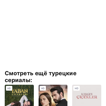
Смотреть ещё турецкие
сериалы:
HD
HD
HD