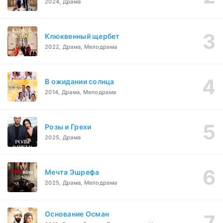
2024, Драма
Клюквенный щербет
2022, Драма, Мелодрама
В ожидании солнца
2014, Драма, Мелодрама
Розы и Грехи
2025, Драма
Мечта Эшрефа
2025, Драма, Мелодрама
Основание Осман