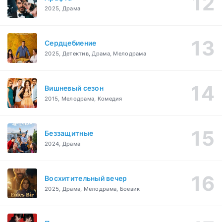
2025, Драма
Сердцебиение
2025, Детектив, Драма, Мелодрама
Вишневый сезон
2015, Мелодрама, Комедия
Беззащитные
2024, Драма
Восхитительный вечер
2025, Драма, Мелодрама, Боевик