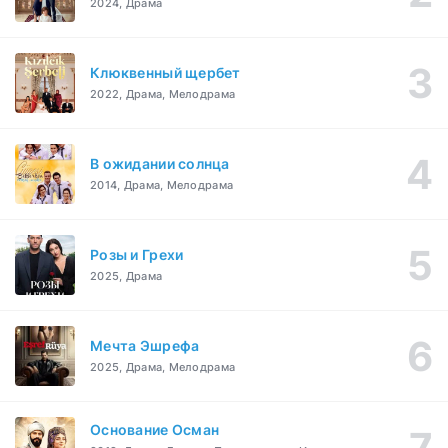
2024, Драма
Клюквенный щербет
2022, Драма, Мелодрама
В ожидании солнца
2014, Драма, Мелодрама
Розы и Грехи
2025, Драма
Мечта Эшрефа
2025, Драма, Мелодрама
Основание Осман