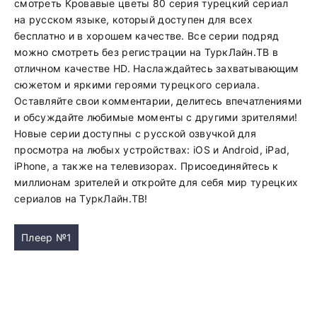
смотреть Кровавые цветы 80 серия турецкий сериал
на русском языке, который доступен для всех
бесплатно и в хорошем качестве. Все серии подряд
можно смотреть без регистрации на ТуркЛайн.ТВ в
отличном качестве HD. Наслаждайтесь захватывающим
сюжетом и яркими героями турецкого сериала.
Оставляйте свои комментарии, делитесь впечатлениями
и обсуждайте любимые моменты с другими зрителями!
Новые серии доступны с русской озвучкой для
просмотра на любых устройствах: iOS и Android, iPad,
iPhone, а также на телевизорах. Присоединяйтесь к
миллионам зрителей и откройте для себя мир турецких
сериалов на ТуркЛайн.ТВ!
Плеер №1