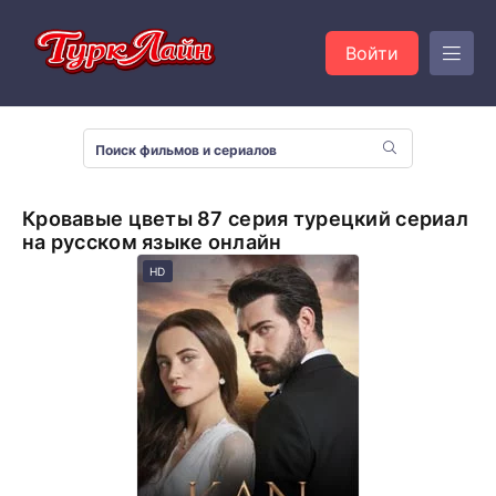
Войти
Кровавые цветы 87 серия турецкий сериал
на русском языке онлайн
HD