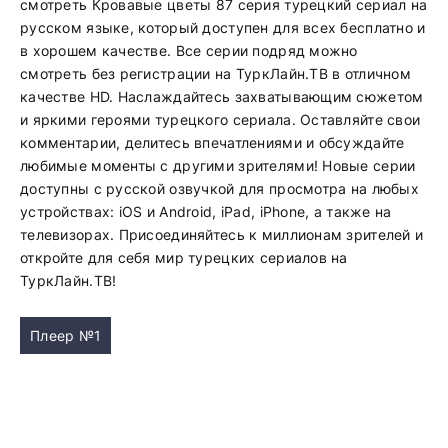
смотреть Кровавые цветы 87 серия турецкий сериал на
русском языке, который доступен для всех бесплатно и
в хорошем качестве. Все серии подряд можно
смотреть без регистрации на ТуркЛайн.ТВ в отличном
качестве HD. Наслаждайтесь захватывающим сюжетом
и яркими героями турецкого сериала. Оставляйте свои
комментарии, делитесь впечатлениями и обсуждайте
любимые моменты с другими зрителями! Новые серии
доступны с русской озвучкой для просмотра на любых
устройствах: iOS и Android, iPad, iPhone, а также на
телевизорах. Присоединяйтесь к миллионам зрителей и
откройте для себя мир турецких сериалов на
ТуркЛайн.ТВ!
Плеер №1