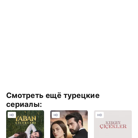
Смотреть ещё турецкие
сериалы:
HD
HD
HD