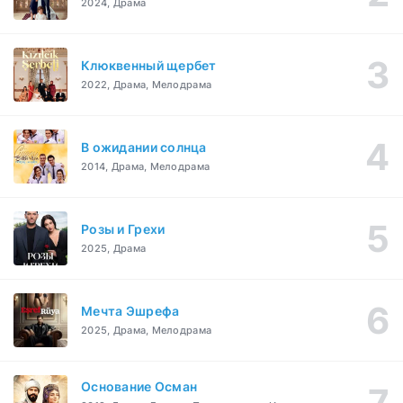
2024, Драма
Клюквенный щербет
2022, Драма, Мелодрама
В ожидании солнца
2014, Драма, Мелодрама
Розы и Грехи
2025, Драма
Мечта Эшрефа
2025, Драма, Мелодрама
Основание Осман