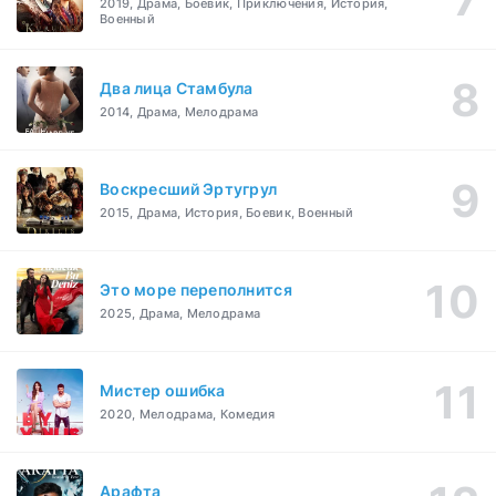
2019, Драма, Боевик, Приключения, История,
Военный
Два лица Стамбула
2014, Драма, Мелодрама
Воскресший Эртугрул
2015, Драма, История, Боевик, Военный
Это море переполнится
2025, Драма, Мелодрама
Мистер ошибка
2020, Мелодрама, Комедия
Арафта