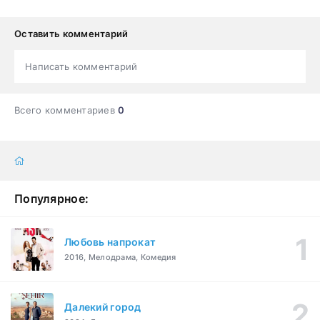
Оставить комментарий
Написать комментарий
Всего комментариев
0
Популярное:
Любовь напрокат
2016, Мелодрама, Комедия
Далекий город