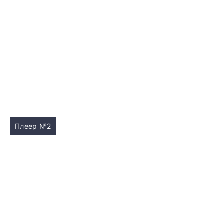
Плеер №2