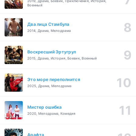
2019, Драма, Боевик, Приключения, История,
Военный
Два лица Стамбула
2014, Драма, Мелодрама
Воскресший Эртугрул
2015, Драма, История, Боевик, Военный
Это море переполнится
2025, Драма, Мелодрама
Мистер ошибка
2020, Мелодрама, Комедия
Арафта