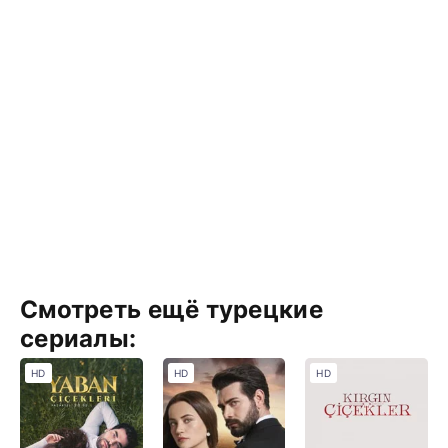
Смотреть ещё турецкие
сериалы:
HD
HD
HD