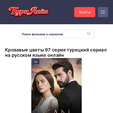
Войти
Кровавые цветы 97 серия турецкий сериал
на русском языке онлайн
HD