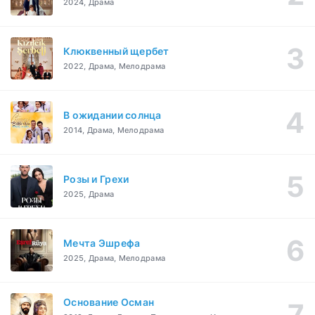
2024, Драма
Клюквенный щербет
2022, Драма, Мелодрама
В ожидании солнца
2014, Драма, Мелодрама
Розы и Грехи
2025, Драма
Мечта Эшрефа
2025, Драма, Мелодрама
Основание Осман