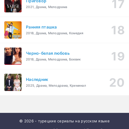
Приговор
2021, Драма, Мелодрама
Ранняя пташка
2018, Драма, Мелодрама, Комедия
Черно-белая любовь
2018, Драма, Мелодрама, Боевик
Наследник
2025, Драма, Мелодрама, Криминал
© 2026 - турецкие сериалы на русском языке