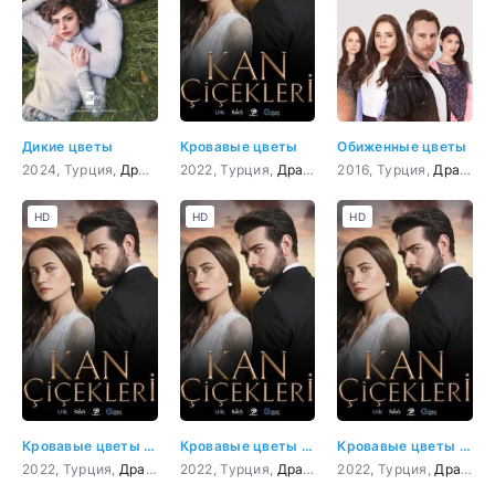
Дикие цветы
Кровавые цветы
Обиженные цветы
2024, Турция,
Драма
,
Мелодрама
2022, Турция,
Драма
,
Мелодрама
2016, Турция,
Драма
HD
HD
HD
Кровавые цветы 1 серия
Кровавые цветы 2 серия
Кровавые цветы 3 серия
2022, Турция,
Драма
,
Мелодрама
2022, Турция,
Драма
,
Мелодрама
2022, Турция,
Драма
,