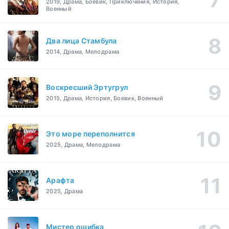
2019, Драма, Боевик, Приключения, История,
Военный
Два лица Стамбула
2014, Драма, Мелодрама
Воскресший Эртугрул
2015, Драма, История, Боевик, Военный
Это море переполнится
2025, Драма, Мелодрама
Арафта
2025, Драма
Мистер ошибка