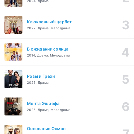
2024, Драма
Клюквенный щербет
2022, Драма, Мелодрама
В ожидании солнца
2014, Драма, Мелодрама
Розы и Грехи
2025, Драма
Мечта Эшрефа
2025, Драма, Мелодрама
Основание Осман