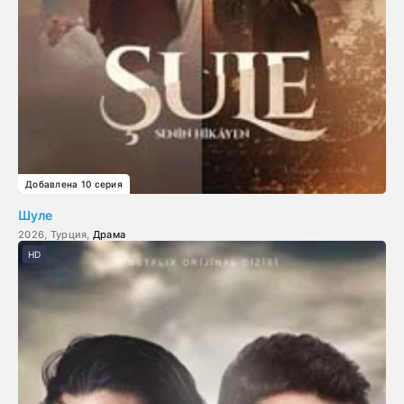
Добавлена 10 серия
Шуле
2026, Турция,
Драма
HD