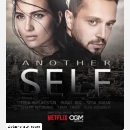
Добавлена 24 серия