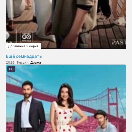
Добавлена 9 серия
Ещё семнадцать
2026, Турция,
Драма
HD