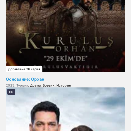
Добавлена 26 серия
Основание: Орхан
2025, Турция,
Драма
,
Боевик
,
История
HD