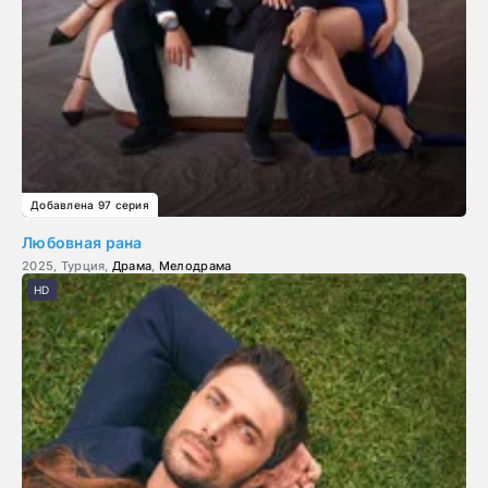
Добавлена 97 серия
Любовная рана
2025, Турция,
Драма
,
Мелодрама
HD