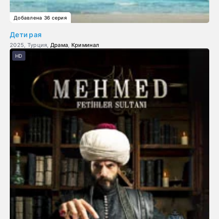
Добавлена 36 серия
Дети рая
2025, Турция,
Драма
,
Криминал
HD