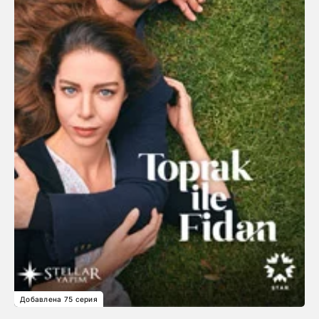
Добавлена 75 серия