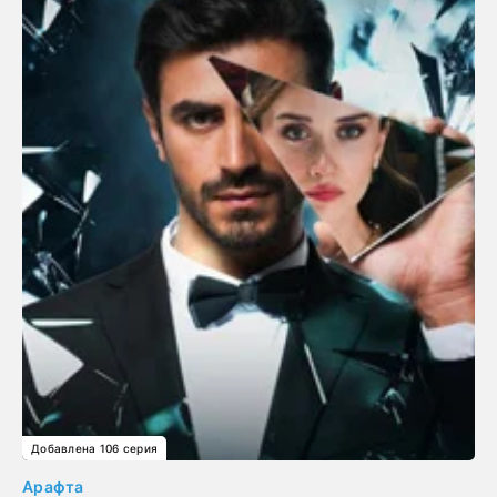
Добавлена 106 серия
Арафта