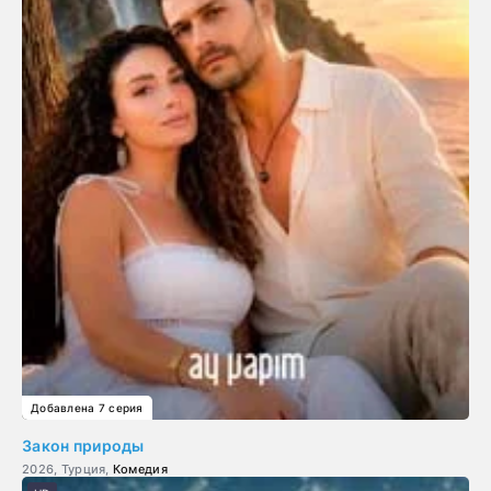
Добавлена 7 серия
Закон природы
2026, Турция,
Комедия