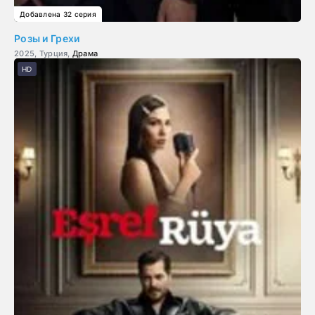
Добавлена 32 серия
Розы и Грехи
2025, Турция,
Драма
HD