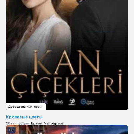
Добавлена 434 серия
Кровавые цветы
2022, Турция,
Драма
,
Мелодрама
HD