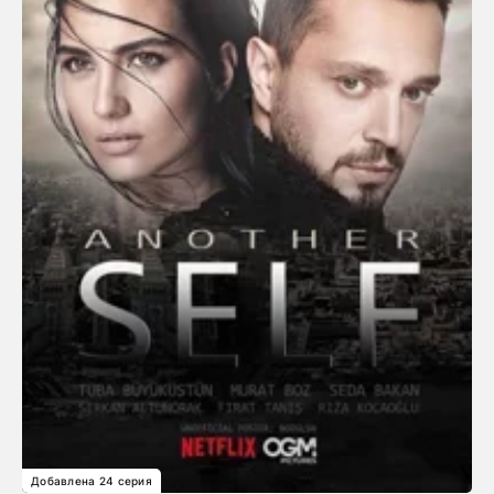
Добавлена 24 серия