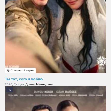
Добавлена 15 серия
Ты тот, кого я люблю
2026, Турция,
Драма
,
Мелодрама
HD