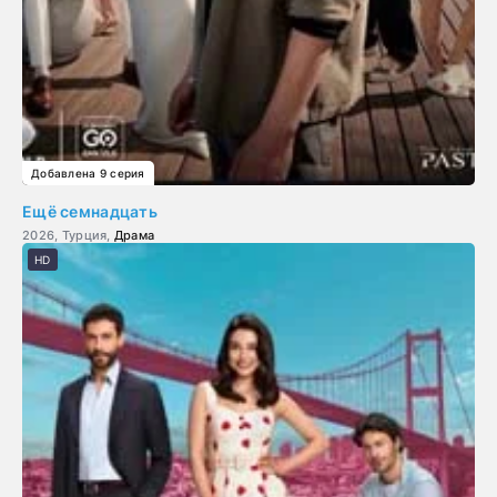
Добавлена 9 серия
Ещё семнадцать
2026, Турция,
Драма
HD