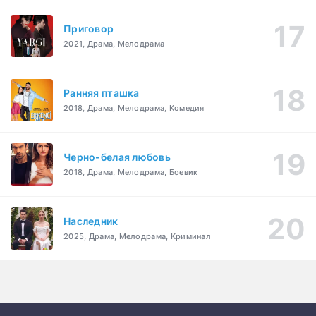
Приговор
2021, Драма, Мелодрама
Ранняя пташка
2018, Драма, Мелодрама, Комедия
Черно-белая любовь
2018, Драма, Мелодрама, Боевик
Наследник
2025, Драма, Мелодрама, Криминал