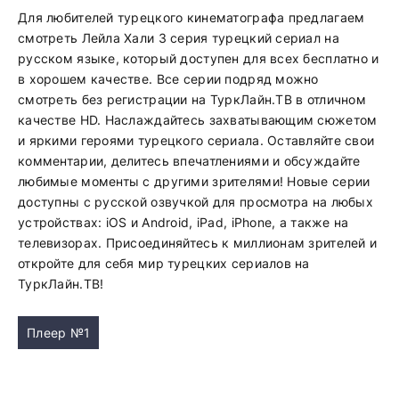
Для любителей турецкого кинематографа предлагаем
смотреть Лейла Хали 3 серия турецкий сериал на
русском языке, который доступен для всех бесплатно и
в хорошем качестве. Все серии подряд можно
смотреть без регистрации на ТуркЛайн.ТВ в отличном
качестве HD. Наслаждайтесь захватывающим сюжетом
и яркими героями турецкого сериала. Оставляйте свои
комментарии, делитесь впечатлениями и обсуждайте
любимые моменты с другими зрителями! Новые серии
доступны с русской озвучкой для просмотра на любых
устройствах: iOS и Android, iPad, iPhone, а также на
телевизорах. Присоединяйтесь к миллионам зрителей и
откройте для себя мир турецких сериалов на
ТуркЛайн.ТВ!
Плеер №1