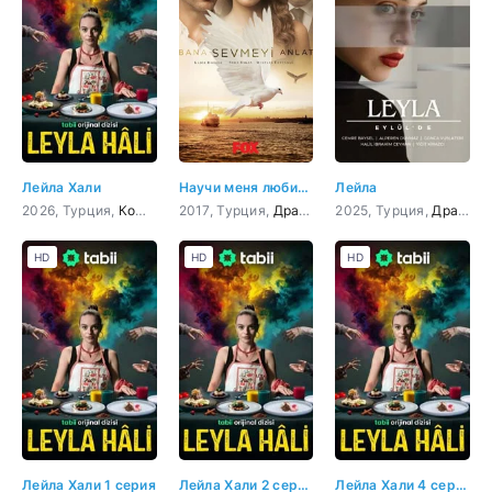
Лейла Хали
Научи меня любить
Лейла
2026, Турция,
Комедия
2017, Турция,
Драма
,
Мелодрама
2025, Турция,
Драма
,
HD
HD
HD
Лейла Хали 1 серия
Лейла Хали 2 серия
Лейла Хали 4 серия