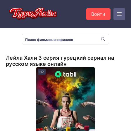
Войти
Лейла Хали 3 серия турецкий сериал на
русском языке онлайн
HD