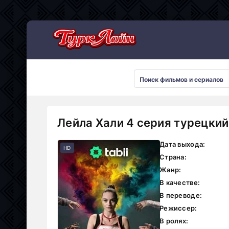
Лейла Хали 4 серия турецкий
Дата выхода:
HD
Страна:
Жанр:
В качестве:
В переводе:
Режиссер:
В ролях: