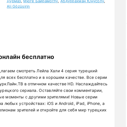
Дурмаз
,
Мюге Байрамоглу
,
Абдуррахман Юнусолу
,
Ali Gözüsirin
онлайн бесплатно
лагаем смотреть Лейла Хали 4 серия турецкий
ля всех бесплатно и в хорошем качестве. Все серии
уркЛайн.ТВ в отличном качестве HD. Наслаждайтесь
рецкого сериала. Оставляйте свои комментарии,
ые моменты с другими зрителями! Новые серии
 любых устройствах: iOS и Android, iPad, iPhone, а
ллионам зрителей и откройте для себя мир турецких