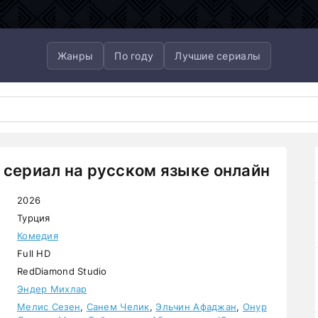
Жанры
По году
Лучшие сериалы
 сериал на русском языке онлайн
2026
Турция
Комедия
Full HD
RedDiamond Studio
Эндер Михлар
Мелис Сезен
,
Санем Челик
,
Эльчин Афаджан
,
Онур