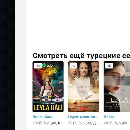
Смотреть ещё турецкие с
HD
HD
HD
Лейла Хали
Научи меня любить
Лейла
2026, Турция,
Комедия
2017, Турция,
Драма
,
Мелодрама
202