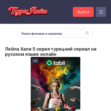
Войти
Лейла Хали 5 серия турецкий сериал на
русском языке онлайн
HD