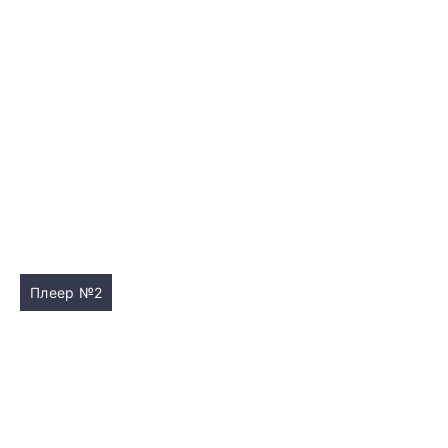
Плеер №2