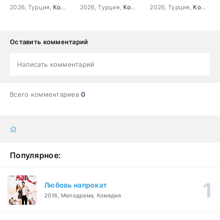
2026, Турция,
Комедия
2026, Турция,
Комедия
2026, Турция,
Комедия
Оставить комментарий
Написать комментарий
Всего комментариев
0
Популярное:
Любовь напрокат
2016, Мелодрама, Комедия