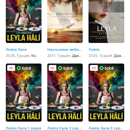
Лейла Хали
Научи меня любить
Лейла
2026, Турция,
Комедия
2017, Турция,
Драма
,
Мелодрама
2025, Турция,
Драма
,
HD
HD
HD
Лейла Хали 1 серия
Лейла Хали 2 серия
Лейла Хали 3 серия